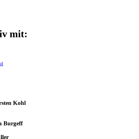
iv mit:
rsten Kohl
a Burgeff
ller