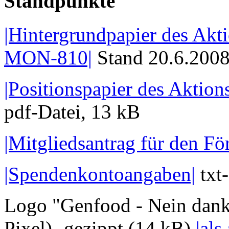
Standpunkte
|Hintergrundpapier des Ak
MON-810|
Stand 20.6.2008
|Positionspapier des Aktion
pdf-Datei, 13 kB
|Mitgliedsantrag für den Fö
|Spendenkontoangaben|
txt
Logo "Genfood - Nein dan
Pixel)- gezippt (14 kB)
|als