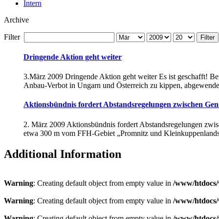
Intern
Archive
Filter
Filter
Dringende Aktion geht weiter
3.März 2009 Dringende Aktion geht weiter Es ist geschafft! 
Anbau-Verbot in Ungarn und Österreich zu kippen, abgewendet
Aktionsbündnis fordert Abstandsregelungen zwischen Ge
2. März 2009 Aktionsbündnis fordert Abstandsregelungen zwi
etwa 300 m vom FFH-Gebiet „Promnitz und Kleinkuppenlandsc
Additional Information
Warning
: Creating default object from empty value in
/www/htdocs/
Warning
: Creating default object from empty value in
/www/htdocs/
Warning
: Creating default object from empty value in
/www/htdocs/