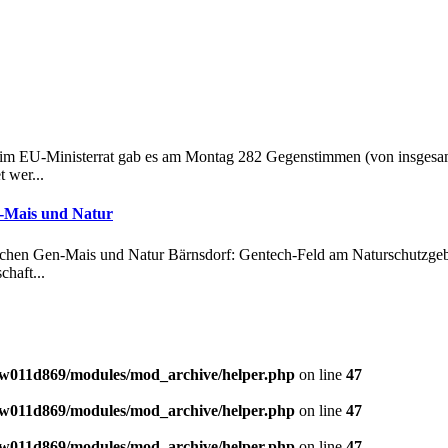
Beim EU-Ministerrat gab es am Montag 282 Gegenstimmen (von insgesa
 wer...
n-Mais und Natur
schen Gen-Mais und Natur Bärnsdorf: Gentech-Feld am Naturschutzge
haft...
w011d869/modules/mod_archive/helper.php
on line
47
w011d869/modules/mod_archive/helper.php
on line
47
w011d869/modules/mod_archive/helper.php
on line
47